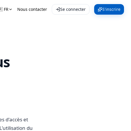
🇷
FR
Nous contacter
Se connecter
S'inscrire
us
es d'accès et
'utilisation du