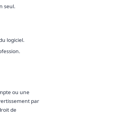
n seul.
u logiciel.
rofession.
mpte ou une
avertissement par
roit de