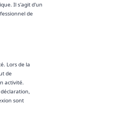
ue. Il s'agit d'un
rofessionnel de
é. Lors de la
ut de
n activité.
 déclaration,
exion sont