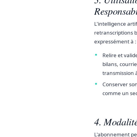
Responsabi
L'intelligence ar
retranscriptions b
expressément à :
Relire et vali
bilans, courri
transmission à
Conserver son
comme un sec
4. Modalité
L'abonnement perm