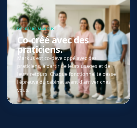
DERRIÈRE MARKUS
Co-créé avec des
praticiens.
Markus est co-développé avec des
praticiens, à partir de leurs usages et de
leurs retours. Chaque fonctionnalité passe
l'épreuve du cabinet avant d'arriver chez
vous.