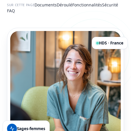
Documents
Déroulé
Fonctionnalités
Sécurité
SUR CETTE PAGE
FAQ
HDS · France
Sages-femmes