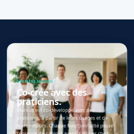
DERRIÈRE MARKUS
Co-créé avec des
praticiens.
Markus est co-développé avec des
praticiens, à partir de leurs usages et de
leurs retours. Chaque fonctionnalité passe
l'épreuve du cabinet avant d'arriver chez