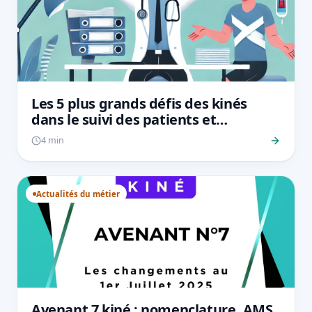
Les 5 plus grands défis des kinés
dans le suivi des patients et
comment les surmonter
4 min
Actualités du métier
Avenant 7 kiné : nomenclature, AMS