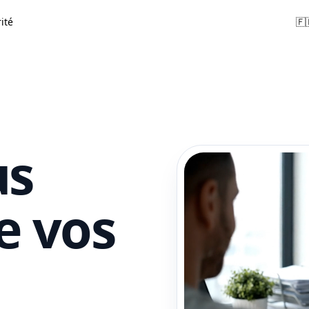
ité
🇫
us
e vos